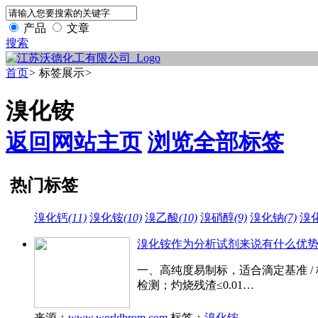
产品
文章
搜索
首页
>
标签展示
>
溴化铵
返回网站主页
浏览全部标签
热门标签
溴化钙
(11)
溴化铵
(10)
溴乙酸
(10)
溴硝醇
(9)
溴化钠
(7)
溴
溴化铵作为分析试剂来说有什么优
一、高纯度易制标，适合滴定基准 /
检测；灼烧残渣≤0.01…
来源：
www.worldbrom.com
标签：
溴化铵