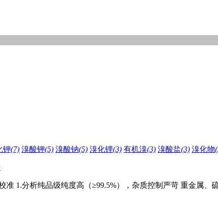
化钾
(7)
溴酸钾
(5)
溴酸钠
(5)
溴化锂
(3)
有机溴
(3)
溴酸盐
(3)
溴化物
(
势
 校准 1.分析纯品级纯度高（≥99.5%），杂质控制严苛 重