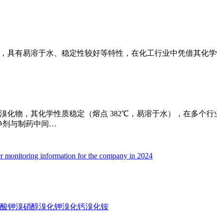
物，具有易溶于水、稳定性较好等特性，在化工行业中凭借其化学
无机溴化物，其化学性质稳定（熔点 382℃，易溶于水），在多
静剂与制药中间…
er monitoring information for the company in 2024
酸钾
溴硝醇
溴化钾
溴化钙
溴化铵