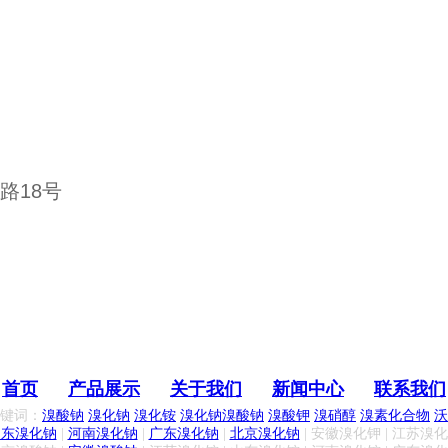
路18号
首页
产品展示
关于我们
新闻中心
联系我们
键词：
溴酸钠
溴化钠
溴化铵
溴化钠
溴酸钠
溴酸钾
溴硝醇
溴素化合物
沃
山东溴化钠
|
河南溴化钠
|
广东溴化钠
|
北京溴化钠
| 安徽溴化钾 | 江苏溴化