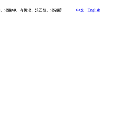
溴酸钠、溴酸钾、有机溴、溴乙酸、溴硝醇
中文
|
English