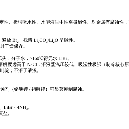
稳定性、极强吸水性、水溶液呈中性至微碱性、对金属有腐蚀性，高
r₂，残留 Li₂CO₃/Li₂O 呈碱性。
封干燥保存。
℃失 1 分子水，>160℃得无水 LiBr。
00 mL；溶解度远高于 NaCl，溶液蒸汽压较低、吸湿性极强（制冷核心
吡啶；不溶于液溴。
剂（铬酸锂 / 钼酸锂）可显著抑制腐蚀。
、LiBr・4NH₃。
性复盐。