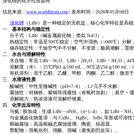
溴化锂的化学性质如何
信息来源：
www.worldbrom.com
| 发布时间：2026年05月08日
溴化锂
（LiBr）是一种稳定的无机盐，核心化学特征是高
一、
基本结构与稳定性
分子式：LiBr（碱金属卤化物，类似 NaCl）。
热稳定性：常温至500℃稳定；空气中强热（>600℃）分解，释放 B
储存稳定性：干燥空气中不分解、不变质；极易潮解，需密
二、
水合与溶解特性
水合物：常见 LiBr・H₂O、LiBr・2H₂O、LiBr・3H₂O；44
溶解度（水）：25℃约61 g/100 mL，90℃达254 g/1
有机溶剂：溶于乙醇、乙醚、甲醇、丙酮、乙二醇；微溶于
三、
水溶液性质
酸碱性：中性至微碱性（pH≈7–8），Li⁺几乎不水解。
腐蚀性：对钢铁、紫铜等强腐蚀（有氧时加剧）；真空 + 缓蚀
溶解能力：热浓溶液可溶解纤维素。
四、
化学反应特性
与氨 / 胺加成：生成 LiBr・nNH₃（n=1–4），如 LiBr・NH₃
与金属卤化物复溶：与 CuBr₂、HgBr₂、SrBr₂等形成可溶
熔融腐蚀：高温熔融态腐蚀玻璃、陶瓷、铂器皿。
禁配物：强氧化剂、强酸、强碱（避免剧烈反应）。