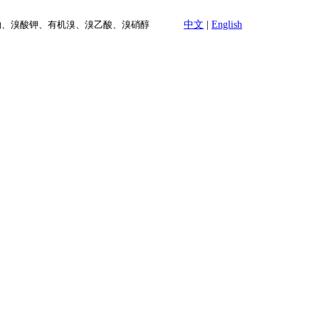
溴酸钠、溴酸钾、有机溴、溴乙酸、溴硝醇
中文
|
English